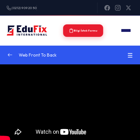
(0212) 909 20 50
Bilgi İstek Formu
Web Front To Back
Introduction to Web Development (Front-End
0/3
and Back-End)
Front-End Fundamentals
0/3
JavaScript Frameworks for Front-End
0/3
Back-End Technologies and Languages.
0/2
Database Integration:
0/2