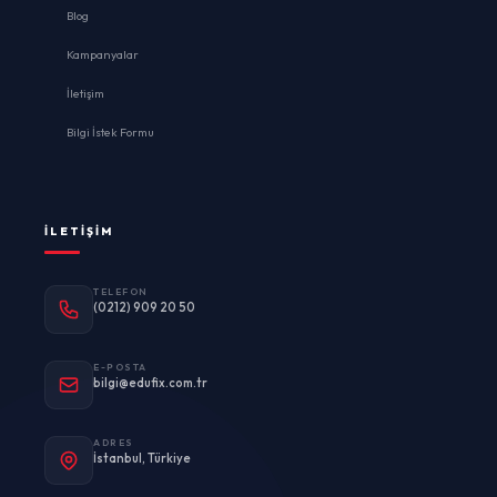
Blog
Kampanyalar
İletişim
Bilgi İstek Formu
İLETIŞIM
TELEFON
(0212) 909 20 50
E-POSTA
bilgi@edufix.com.tr
ADRES
İstanbul, Türkiye