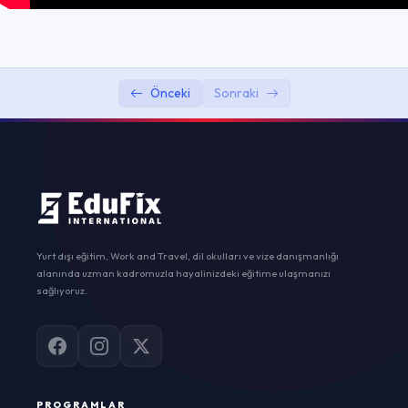
Server-Client Communication
0/3
Continuous Integration and Deployment
0/2
Önceki
Sonraki
(CI/CD)
DevOps CI/CD Explained in 100 Seconds
01:55
What is CI/CD Pipeline? (in Layman’s terms)
07:25
Yurt dışı eğitim, Work and Travel, dil okulları ve vize danışmanlığı
alanında uzman kadromuzla hayalinizdeki eğitime ulaşmanızı
sağlıyoruz.
PROGRAMLAR