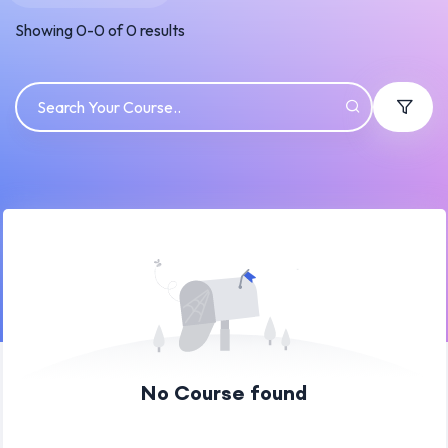
Showing
0
-
0
of
0
results
No Course found