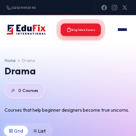
(0212) 909 20 50
Bilgi İstek Formu
Home
Drama
Drama
🎉
0
Courses
Courses that help beginner designers become true unicorns.
Grid
List