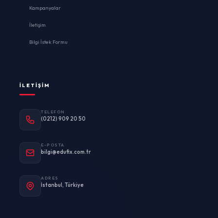
Kampanyalar
İletişim
Bilgi İstek Formu
İLETIŞIM
TELEFON
(0212) 909 20 50
E-POSTA
bilgi@edufix.com.tr
ADRES
İstanbul, Türkiye