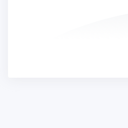
PROGRAMLA
Yurtdışı Dil Ok
Yurt dışı eğitim, Work and Travel, dil okulları ve vize
danışmanlığı alanında uzman kadromuzla
Yurtdışı Ünive
hayalinizdeki eğitime ulaşmanızı sağlıyoruz.
Yurtdışı Yaz Ok