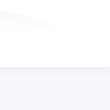
IM
TELEFON
(0212) 909 20 50
E-POSTA
bilgi@edufix.com.tr