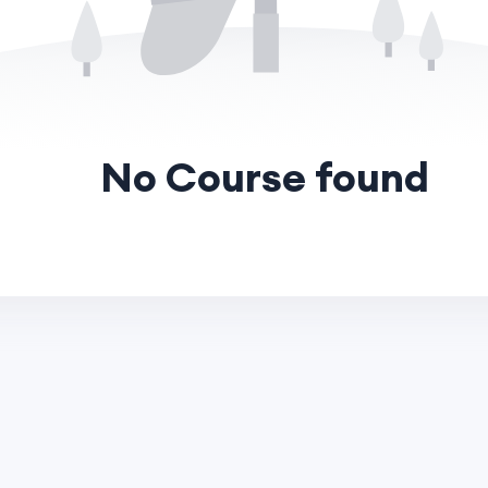
R
KURUMSAL
İLETIŞ
ulları
Hakkımızda
rsite
Blog
ulları
Kampanyalar