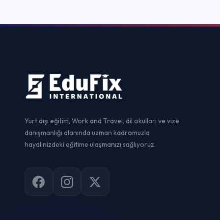
Yurtdışı Staj
Yurtdışı Sertif
Work and Trav
Vize Danışman
© 2026
EduFix International
. Tüm hakları saklıdır.