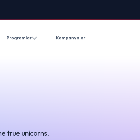
HAKKIMIZDA
BLOG
İLETIŞ
Kampanyalar
(0212) 909 20 50
orns.