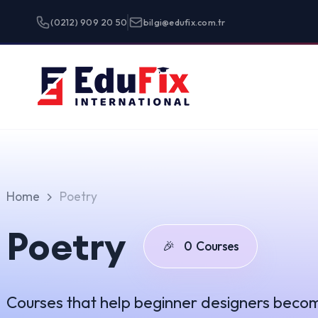
(0212) 909 20 50
bilgi@edufix.com.tr
Programlar
Home
Poetry
Poetry
🎉
0
Courses
Courses that help beginner designers become true unic
Grid
List
Showing
0
-
0
of
0
results