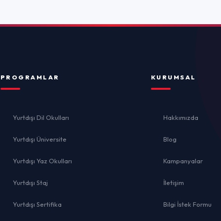
İletişim
İ
ika
Bilgi İstek Formu
el
lığı
Gizlilik 