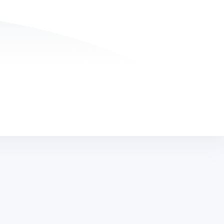
IM
TELEFON
(0212) 909 20 50
E-POSTA
bilgi@edufix.com.tr