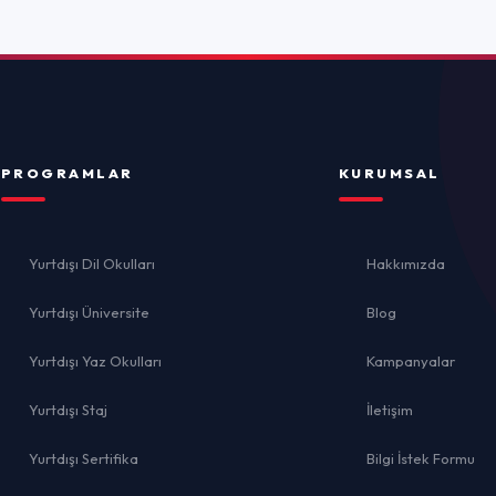
İletişim
İ
ika
Bilgi İstek Formu
el
lığı
Gizlilik 