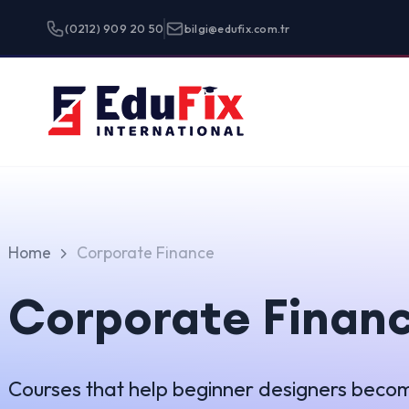
(0212) 909 20 50
bilgi@edufix.com.tr
Programlar
Home
Corporate Finance
Corporate Finance
🎉
Courses that help beginner designers become true unic
Grid
List
Showing
0
-
0
of
0
results