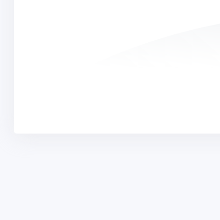
PROGRAMLA
Yurtdışı Dil Ok
Yurt dışı eğitim, Work and Travel, dil okulları ve vize
danışmanlığı alanında uzman kadromuzla
Yurtdışı Ünive
hayalinizdeki eğitime ulaşmanızı sağlıyoruz.
Yurtdışı Yaz Ok