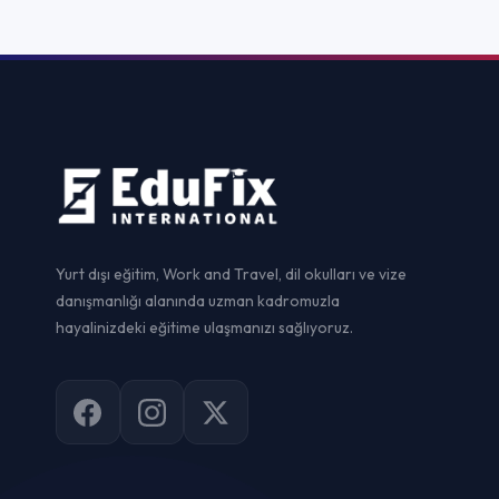
Yurtdışı Staj
Yurtdışı Sertif
Work and Trav
Vize Danışman
© 2026
EduFix International
. Tüm hakları saklıdır.