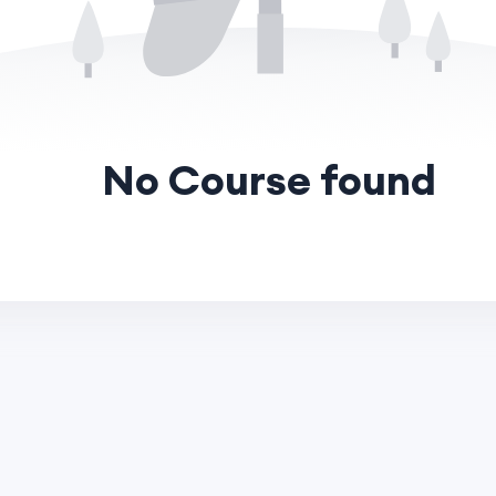
R
KURUMSAL
İLETIŞ
ulları
Hakkımızda
rsite
Blog
ulları
Kampanyalar