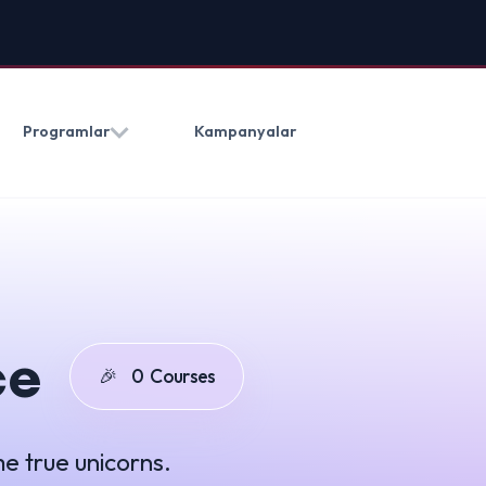
HAKKIMIZDA
BLOG
İLETIŞ
Kampanyalar
(0212) 909 20 50
0
Courses
orns.