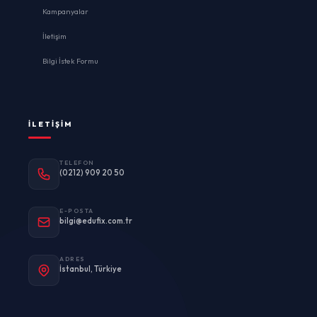
Kampanyalar
İletişim
Bilgi İstek Formu
İLETIŞIM
TELEFON
(0212) 909 20 50
E-POSTA
bilgi@edufix.com.tr
ADRES
İstanbul, Türkiye