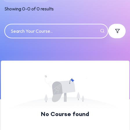
Showing
0
-
0
of
0
results
No Course found