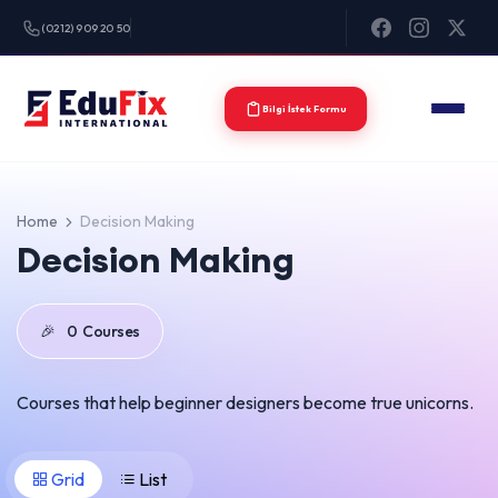
(0212) 909 20 50
Bilgi İstek Formu
Home
Decision Making
Decision Making
🎉
0
Courses
Courses that help beginner designers become true unicorns.
Grid
List