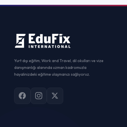
Yurtdışı Staj
Yurtdışı Sertif
Work and Trav
Vize Danışman
© 2026
EduFix International
. Tüm hakları saklıdır.