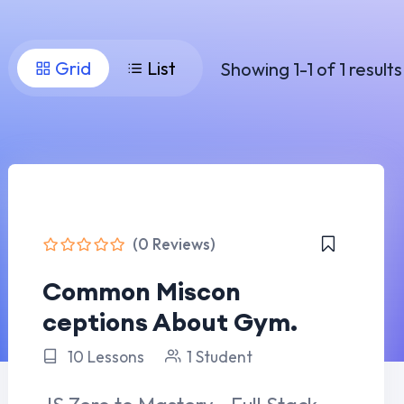
(0 Reviews)
Common Miscon
ceptions About Gym.
10 Lessons
1 Student
JS Zero to Mastery - Full Stack
Project in Next.js…
By
tladmin
In
Specialized
Programs
Learn More