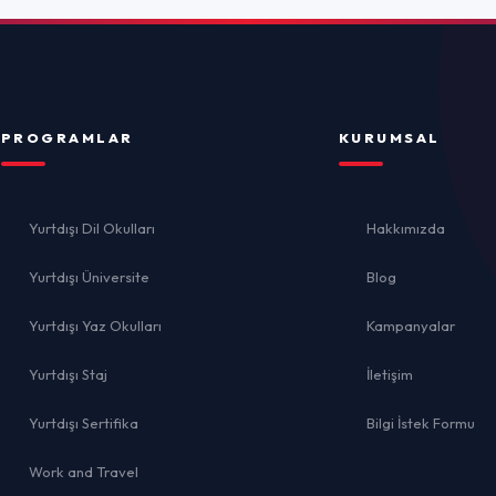
İletişim
İ
ika
Bilgi İstek Formu
el
lığı
Gizlilik 