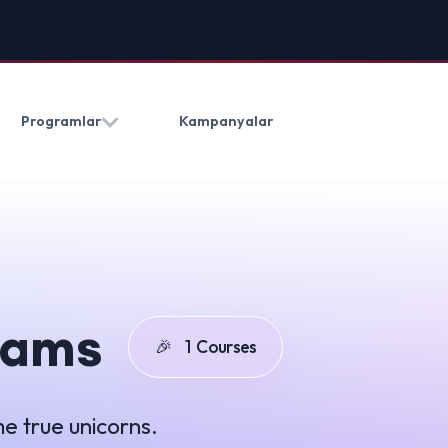
HAKKIMIZDA
BLOG
İLETIŞ
Kampanyalar
(0212) 909 20 50
🎉
1
Courses
orns.