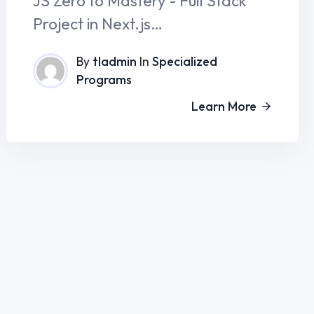
PROGRAMLA
Yurtdışı Dil Ok
Yurt dışı eğitim, Work and Travel, dil okulları ve vize
danışmanlığı alanında uzman kadromuzla
Yurtdışı Ünive
hayalinizdeki eğitime ulaşmanızı sağlıyoruz.
Yurtdışı Yaz Ok