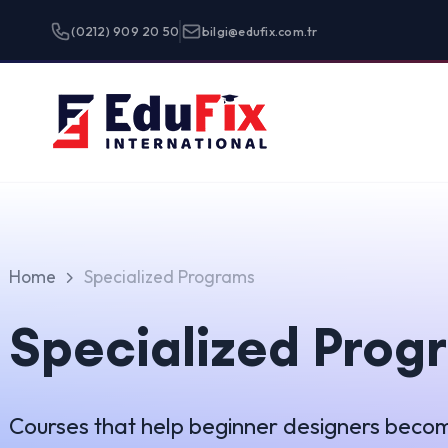
(0212) 909 20 50
bilgi@edufix.com.tr
Programlar
Home
Specialized Programs
Specialized Programs
Courses that help beginner designers become true unic
Grid
List
Showing
1
-
1
of
1
results