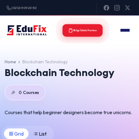
(0212) 909 20 50
Bilgi İstek Formu
Home
Blockchain Technology
Blockchain Technology
🎉
0
Courses
Courses that help beginner designers become true unicorns.
Grid
List