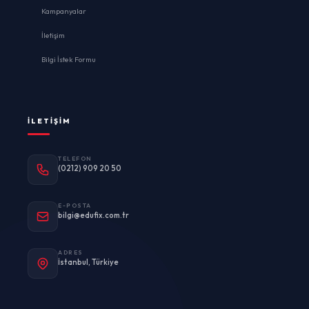
Kampanyalar
İletişim
Bilgi İstek Formu
İLETIŞIM
TELEFON
(0212) 909 20 50
E-POSTA
bilgi@edufix.com.tr
ADRES
İstanbul, Türkiye