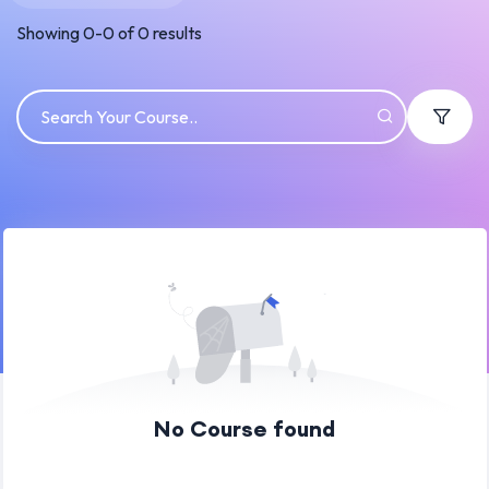
Showing
0
-
0
of
0
results
No Course found