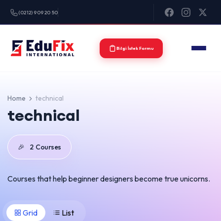
(0212) 909 20 50
Bilgi İstek Formu
Home
technical
technical
🎉
2
Courses
Courses that help beginner designers become true unicorns.
Grid
List