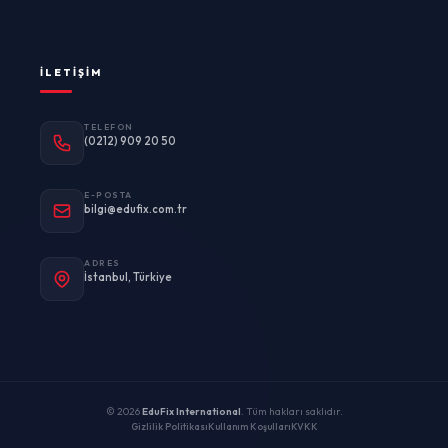
İLETIŞIM
TELEFON
(0212) 909 20 50
E-POSTA
bilgi@edufix.com.tr
ADRES
İstanbul, Türkiye
© 2026
EduFix International
. Tüm hakları saklıdır.
Gizlilik Politikası
Kullanım Koşulları
KVKK