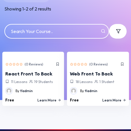
Showing
1
-
2
of
2
results
(0 Reviews)
(0 Reviews)
React Front To Back
Web Front To Back
11 Lessons
19 Students
18 Lessons
1 Student
By
tladmin
By
tladmin
Free
Free
Learn More
Learn More