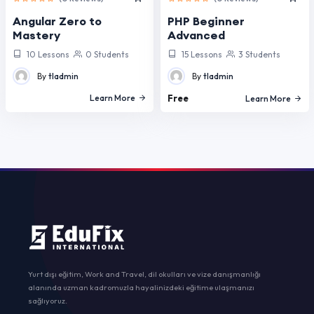
Angular Zero to
PHP Beginner
Mastery
Advanced
10 Lessons
0 Students
15 Lessons
3 Students
By
tladmin
By
tladmin
Learn More
Free
Learn More
Yurt dışı eğitim, Work and Travel, dil okulları ve vize danışmanlığı
alanında uzman kadromuzla hayalinizdeki eğitime ulaşmanızı
sağlıyoruz.