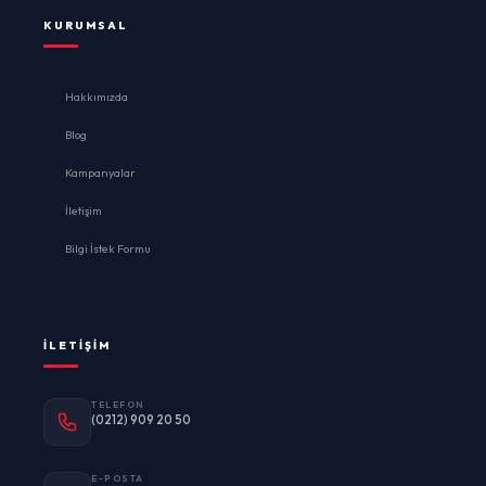
KURUMSAL
Hakkımızda
Blog
Kampanyalar
İletişim
Bilgi İstek Formu
İLETIŞIM
TELEFON
(0212) 909 20 50
E-POSTA