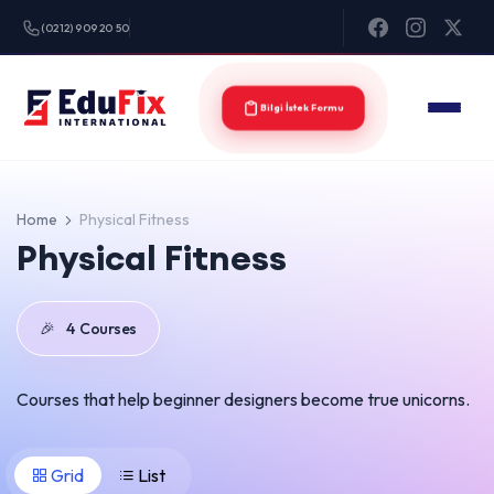
(0212) 909 20 50
Bilgi İstek Formu
Home
Physical Fitness
Physical Fitness
🎉
4
Courses
Courses that help beginner designers become true unicorns.
Grid
List