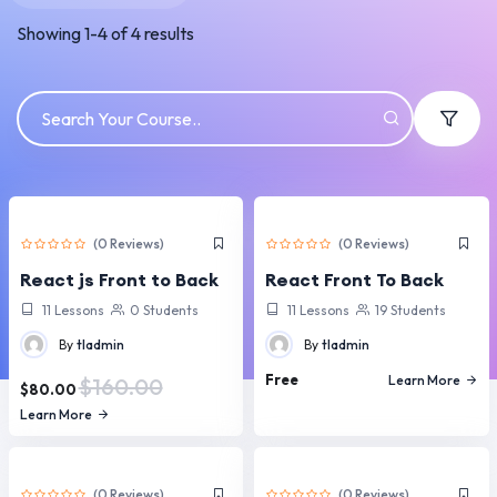
Showing
1
-
4
of
4
results
(0 Reviews)
(0 Reviews)
React js Front to Back
React Front To Back
11 Lessons
0 Students
11 Lessons
19 Students
By
tladmin
By
tladmin
Free
Learn More
$160.00
$80.00
Learn More
(0 Reviews)
(0 Reviews)