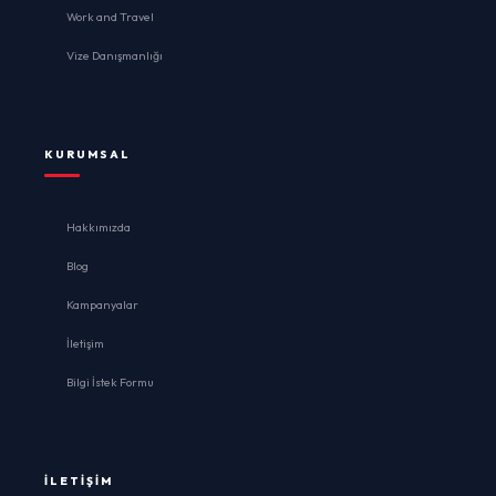
Work and Travel
Vize Danışmanlığı
KURUMSAL
Hakkımızda
Blog
Kampanyalar
İletişim
Bilgi İstek Formu
İLETIŞIM