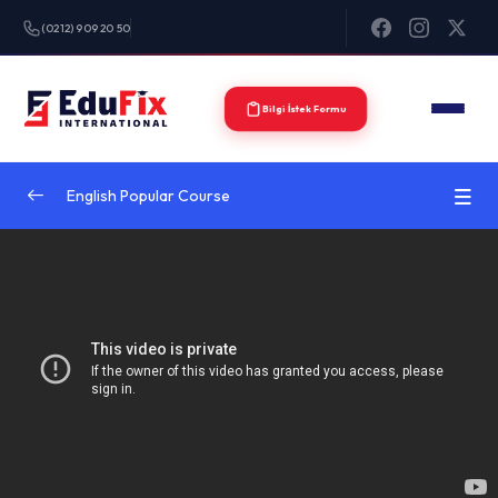
(0212) 909 20 50
Bilgi İstek Formu
English Popular Course
Introduction
0/2
Understand React
0/3
Create react projects
22:32:00
Understand the react flow and structure
26:38:00
Create your own react library and JSX
31:29:00