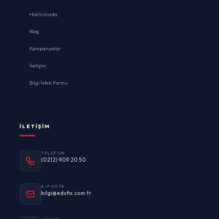
Hakkımızda
Blog
Kampanyalar
İletişim
Bilgi İstek Formu
İLETIŞIM
TELEFON
(0212) 909 20 50
E-POSTA
bilgi@edufix.com.tr