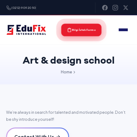
(0212) 909 20 50
Bilgi İstek Formu
Art & design school
Home
We’re always in search for talented and motivated people. Don’t
be shy introduce yourself!
Contact With Us