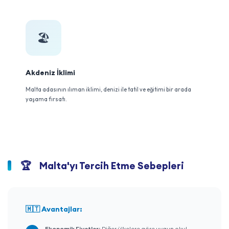
🏖️
Akdeniz İklimi
Malta adasının ılıman iklimi, denizi ile tatil ve eğitimi bir arada
yaşama fırsatı.
🏆
Malta'yı Tercih Etme Sebepleri
🇲🇹 Avantajlar:
Ekonomik Fiyatlar:
Diğer ülkelere göre uygun okul