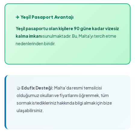
✈️ Yeşil Pasaport Avantajı
Yeşil pasaportu olan kişilere 90 güne kadar vizesiz
kalma imkanı
sunulmaktadır. Bu, Malta'yı tercih etme
nedenlerinden biridir.
🤝
Edufix Desteği:
Malta'da resmi temsilcisi
olduğumuz okulları ve fiyatlarını öğrenmek, tüm
sormak istedikleriniz hakkında bilgi almak için bize
ulaşabilirsiniz.