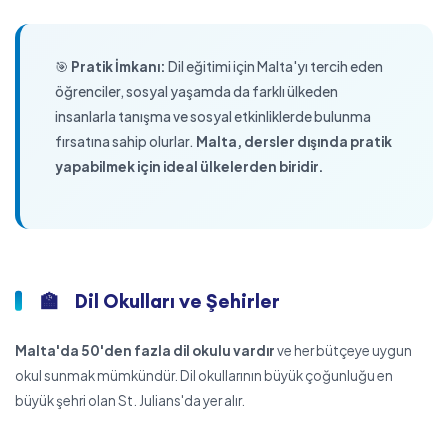
🎯
Pratik İmkanı:
Dil eğitimi için Malta'yı tercih eden
öğrenciler, sosyal yaşamda da farklı ülkeden
insanlarla tanışma ve sosyal etkinliklerde bulunma
fırsatına sahip olurlar.
Malta, dersler dışında pratik
yapabilmek için ideal ülkelerden biridir.
🏫
Dil Okulları ve Şehirler
Malta'da 50'den fazla dil okulu vardır
ve her bütçeye uygun
okul sunmak mümkündür. Dil okullarının büyük çoğunluğu en
büyük şehri olan St. Julians'da yer alır.