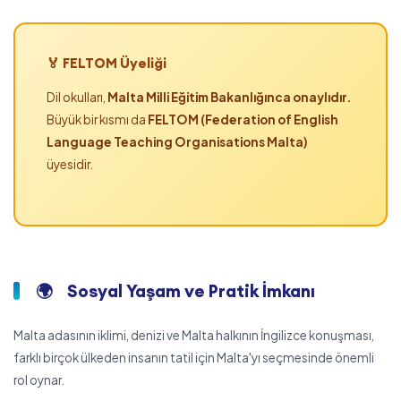
🏅 FELTOM Üyeliği
Dil okulları,
Malta Milli Eğitim Bakanlığınca onaylıdır.
Büyük bir kısmı da
FELTOM (Federation of English
Language Teaching Organisations Malta)
üyesidir.
🌍
Sosyal Yaşam ve Pratik İmkanı
Malta adasının iklimi, denizi ve Malta halkının İngilizce konuşması,
farklı birçok ülkeden insanın tatil için Malta'yı seçmesinde önemli
rol oynar.