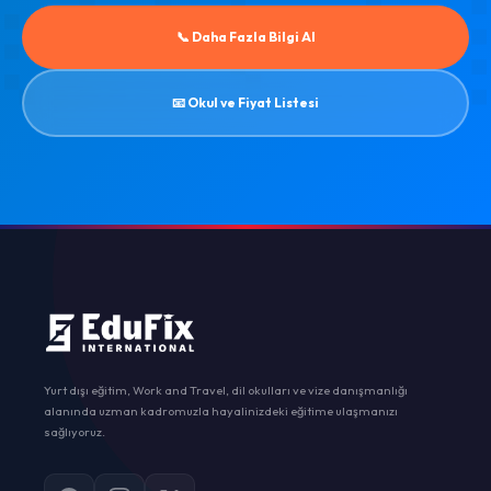
📞 Daha Fazla Bilgi Al
📧 Okul ve Fiyat Listesi
Yurt dışı eğitim, Work and Travel, dil okulları ve vize danışmanlığı
alanında uzman kadromuzla hayalinizdeki eğitime ulaşmanızı
sağlıyoruz.