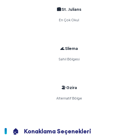
🏙️ St. Julians
En Çok Okul
🌊 Sliema
Sahil Bölgesi
🏖️ Gzira
Alternatif Bölge
🏠
Konaklama Seçenekleri