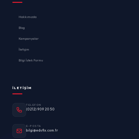
Hakkımızda
Blog
Kampanyalar
İletişim
Bilgi İstek Formu
İLETIŞIM
TELEFON
(0212) 909 20 50
E-POSTA
bilgi@edufix.com.tr