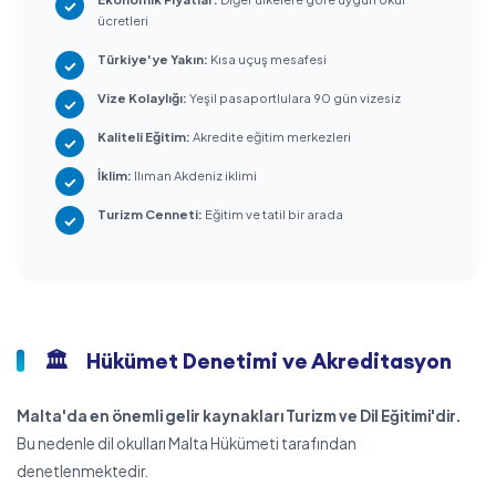
ücretleri
Türkiye'ye Yakın:
Kısa uçuş mesafesi
Vize Kolaylığı:
Yeşil pasaportlulara 90 gün vizesiz
Kaliteli Eğitim:
Akredite eğitim merkezleri
İklim:
Ilıman Akdeniz iklimi
Turizm Cenneti:
Eğitim ve tatil bir arada
🏛️
Hükümet Denetimi ve Akreditasyon
Malta'da en önemli gelir kaynakları Turizm ve Dil Eğitimi'dir.
Bu nedenle dil okulları Malta Hükümeti tarafından
denetlenmektedir.