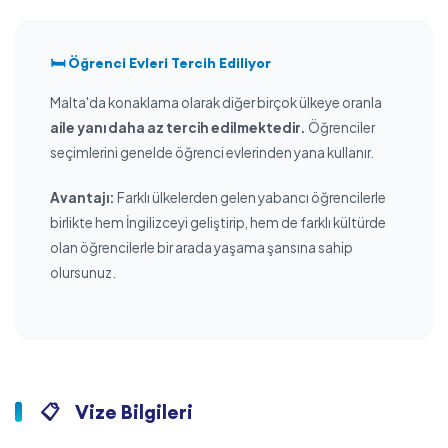
🛏️ Öğrenci Evleri Tercih Ediliyor
Malta'da konaklama olarak diğer birçok ülkeye oranla
aile yanı daha az tercih edilmektedir.
Öğrenciler
seçimlerini genelde öğrenci evlerinden yana kullanır.
Avantajı:
Farklı ülkelerden gelen yabancı öğrencilerle
birlikte hem İngilizceyi geliştirip, hem de farklı kültürde
olan öğrencilerle bir arada yaşama şansına sahip
olursunuz.
📋
Vize Bilgileri