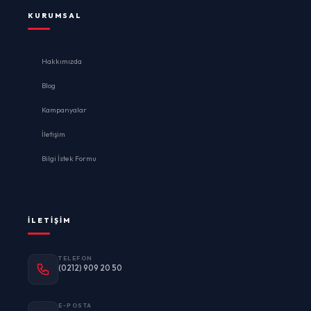
KURUMSAL
Hakkımızda
Blog
Kampanyalar
İletişim
Bilgi İstek Formu
İLETIŞIM
TELEFON
(0212) 909 20 50
E-POSTA