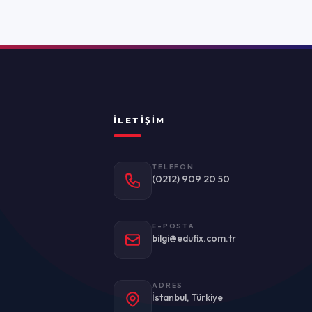
TELEFON
(0212) 909 20 50
E-POSTA
bilgi@edufix.com.tr
ADRES
stanbul, Türkiye
Politikası
Kullanım Koşulları
KVKK