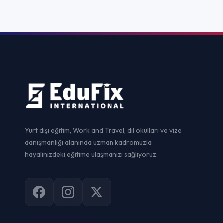
Yurtdışı Dil Ok
Yurt dışı eğitim, Work and Travel, dil okulları ve vize
danışmanlığı alanında uzman kadromuzla
Yurtdışı Ünive
hayalinizdeki eğitime ulaşmanızı sağlıyoruz.
Yurtdışı Yaz Ok
Yurtdışı Staj
Yurtdışı Sertif
Work and Trav
Vize Danışman
© 2026
EduFix International
. Tüm hakları saklıdır.