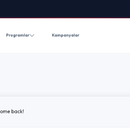
HAKKIMIZDA
BLOG
İLETIŞ
Kampanyalar
(0212) 909 20 50