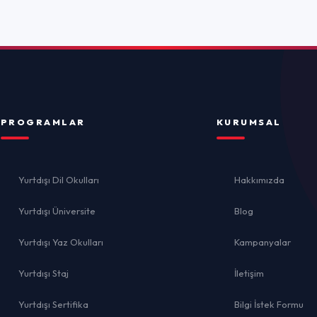
ulları
Hakkımızda
rsite
Blog
ulları
Kampanyalar
İletişim
İ
ika
Bilgi İstek Formu
el
lığı
Gizlilik 