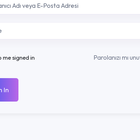
Parolanızı mı unuttunuz?
R
KURUMSAL
İLETIŞ