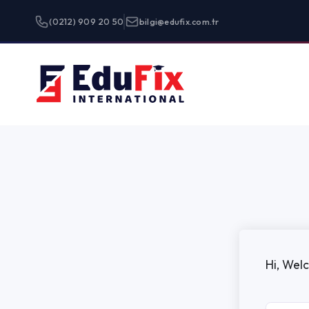
(0212) 909 20 50
bilgi@edufix.com.tr
Programlar
Hi, Welcome back!