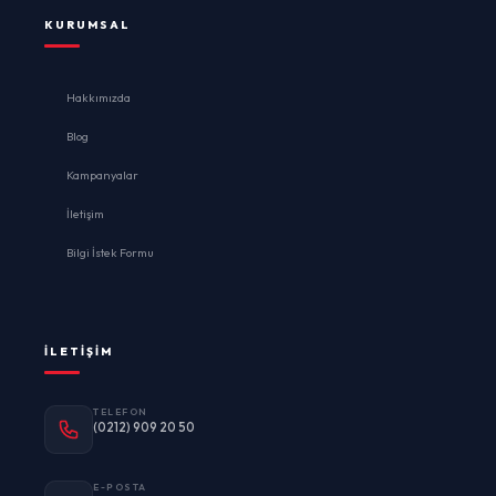
KURUMSAL
Hakkımızda
Blog
Kampanyalar
İletişim
Bilgi İstek Formu
İLETIŞIM
TELEFON
(0212) 909 20 50
E-POSTA