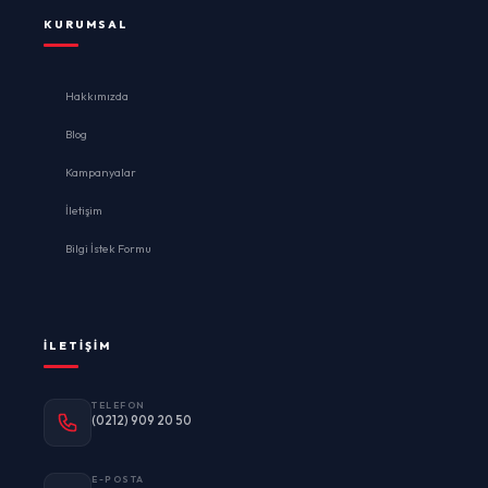
KURUMSAL
Hakkımızda
Blog
Kampanyalar
İletişim
Bilgi İstek Formu
İLETIŞIM
TELEFON
(0212) 909 20 50
E-POSTA