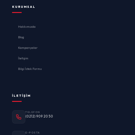
KURUMSAL
Hakkımızda
Blog
Kampanyalar
İletişim
Bilgi İstek Formu
İLETIŞIM
TELEFON
(0212) 909 20 50
E-POSTA