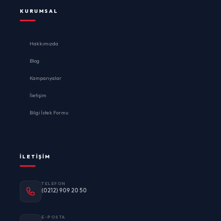
KURUMSAL
Hakkımızda
Blog
Kampanyalar
İletişim
Bilgi İstek Formu
İLETIŞIM
TELEFON
(0212) 909 20 50
E-POSTA