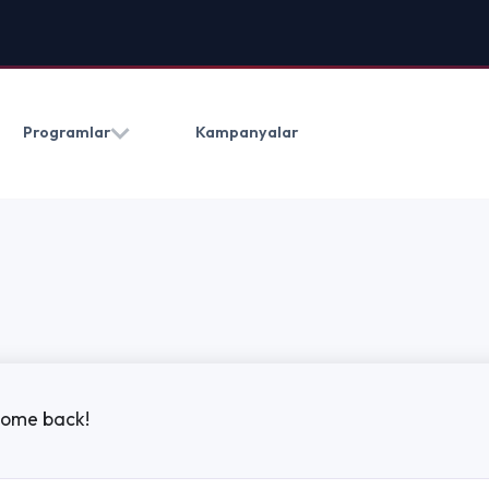
HAKKIMIZDA
BLOG
İLETIŞ
Kampanyalar
(0212) 909 20 50