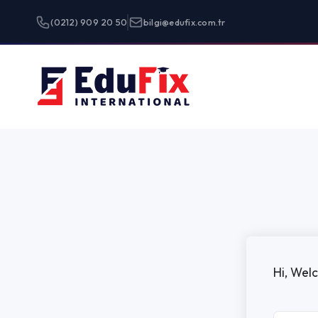
(0212) 909 20 50
bilgi@edufix.com.tr
Programlar
Hi, Welcome back!