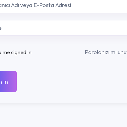
Parolanızı mı unuttunuz?
R
KURUMSAL
İLETIŞ