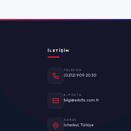
TELEFON
(0212) 909 20 50
E-POSTA
bilgi@edufix.com.tr
ADRES
stanbul, Türkiye
Politikası
Kullanım Koşulları
KVKK