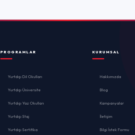
ulları
Hakkımızda
rsite
Blog
ulları
Kampanyalar
İletişim
İ
ika
Bilgi İstek Formu
el
lığı
Gizlilik 