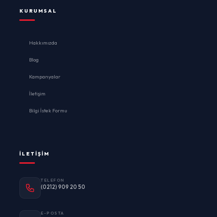
KURUMSAL
Hakkımızda
Blog
Kampanyalar
İletişim
Bilgi İstek Formu
İLETIŞIM
TELEFON
(0212) 909 20 50
E-POSTA