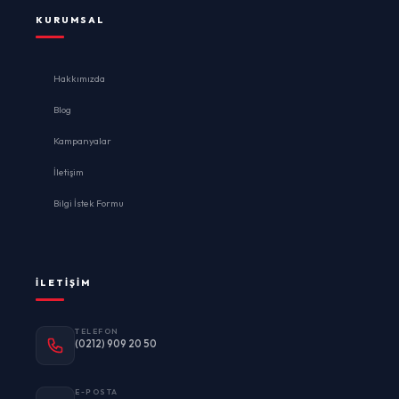
KURUMSAL
Hakkımızda
Blog
Kampanyalar
İletişim
Bilgi İstek Formu
İLETIŞIM
TELEFON
(0212) 909 20 50
E-POSTA