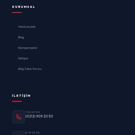
KURUMSAL
Hakkımızda
Blog
Kampanyalar
İletişim
Bilgi İstek Formu
İLETIŞIM
TELEFON
(0212) 909 20 50
E-POSTA