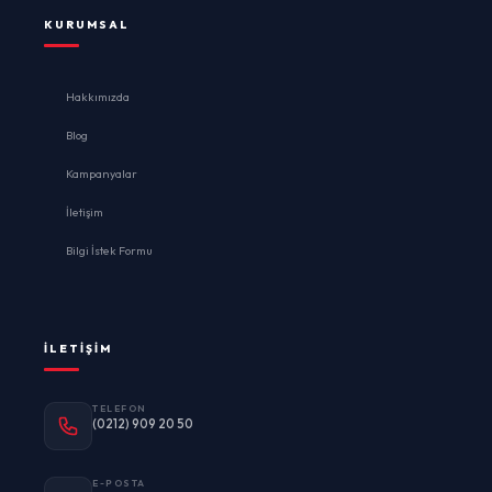
KURUMSAL
Hakkımızda
Blog
Kampanyalar
İletişim
Bilgi İstek Formu
İLETIŞIM
TELEFON
(0212) 909 20 50
E-POSTA