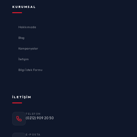
KURUMSAL
Hakkımızda
Blog
Kampanyalar
İletişim
Bilgi İstek Formu
İLETIŞIM
TELEFON
(0212) 909 20 50
E-POSTA