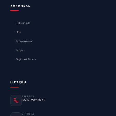
KURUMSAL
Hakkımızda
Blog
Kampanyalar
İletişim
Bilgi İstek Formu
İLETIŞIM
TELEFON
(0212) 909 20 50
E-POSTA