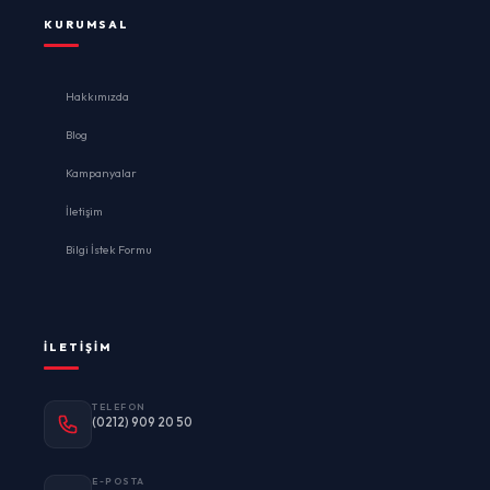
KURUMSAL
Hakkımızda
Blog
Kampanyalar
İletişim
Bilgi İstek Formu
İLETIŞIM
TELEFON
(0212) 909 20 50
E-POSTA