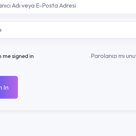
Parolanızı mı unuttunuz?
R
KURUMSAL
İLETIŞ