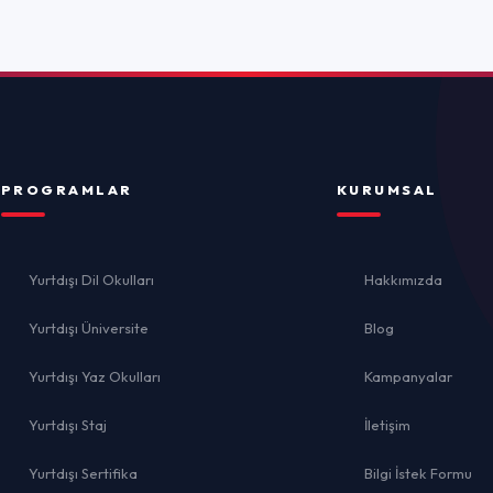
ulları
Hakkımızda
rsite
Blog
ulları
Kampanyalar
İletişim
İ
ika
Bilgi İstek Formu
el
lığı
Gizlilik 