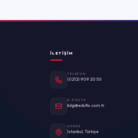
TELEFON
(0212) 909 20 50
E-POSTA
bilgi@edufix.com.tr
ADRES
stanbul, Türkiye
Politikası
Kullanım Koşulları
KVKK