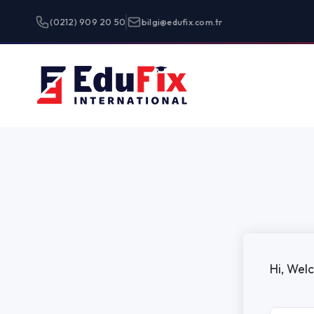
(0212) 909 20 50
bilgi@edufix.com.tr
Programlar
Hi, Welcome back!