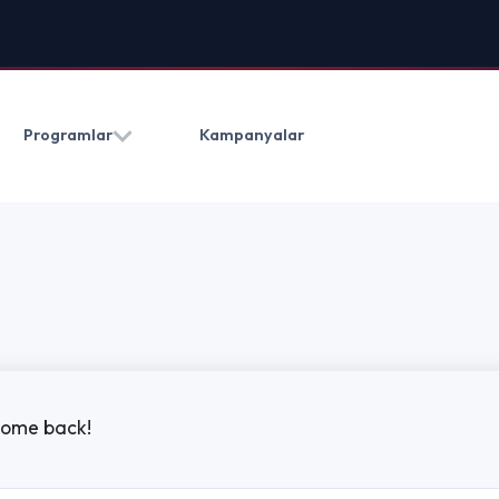
HAKKIMIZDA
BLOG
İLETIŞ
Kampanyalar
(0212) 909 20 50