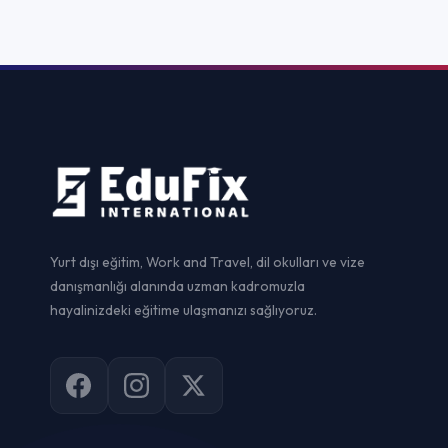
Yurtdışı Dil Ok
Yurt dışı eğitim, Work and Travel, dil okulları ve vize
danışmanlığı alanında uzman kadromuzla
Yurtdışı Ünive
hayalinizdeki eğitime ulaşmanızı sağlıyoruz.
Yurtdışı Yaz Ok
Yurtdışı Staj
Yurtdışı Sertif
Work and Trav
Vize Danışman
© 2026
EduFix International
. Tüm hakları saklıdır.