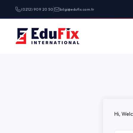
(0212) 909 20 50
bilgi@edufix.com.tr
Programlar
Hi, Welcome back!