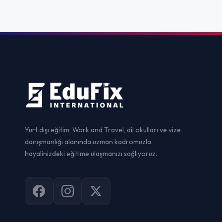
Yurtdışı Dil Ok
Yurt dışı eğitim, Work and Travel, dil okulları ve vize
danışmanlığı alanında uzman kadromuzla
Yurtdışı Ünive
hayalinizdeki eğitime ulaşmanızı sağlıyoruz.
Yurtdışı Yaz Ok
Yurtdışı Staj
Yurtdışı Sertif
Work and Trav
Vize Danışman
© 2026
EduFix International
. Tüm hakları saklıdır.