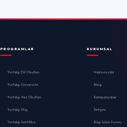
ulları
Hakkımızda
rsite
Blog
ulları
Kampanyalar
İletişim
İ
ika
Bilgi İstek Formu
el
lığı
Gizlilik 