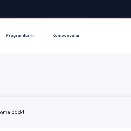
HAKKIMIZDA
BLOG
İLETIŞ
Kampanyalar
(0212) 909 20 50