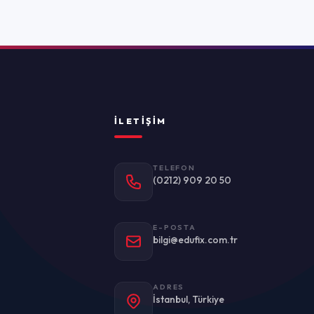
TELEFON
(0212) 909 20 50
E-POSTA
bilgi@edufix.com.tr
ADRES
stanbul, Türkiye
Politikası
Kullanım Koşulları
KVKK