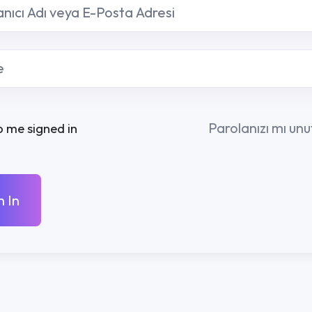
Parolanızı mı unuttunuz?
R
KURUMSAL
İLETIŞ