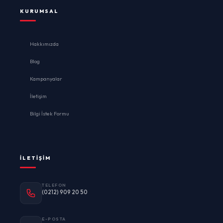
KURUMSAL
Hakkımızda
Blog
Kampanyalar
İletişim
Bilgi İstek Formu
İLETIŞIM
TELEFON
(0212) 909 20 50
E-POSTA