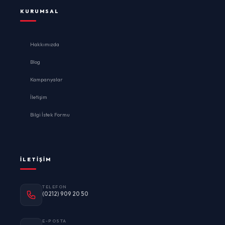
KURUMSAL
Hakkımızda
Blog
Kampanyalar
İletişim
Bilgi İstek Formu
İLETIŞIM
TELEFON
(0212) 909 20 50
E-POSTA