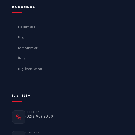
KURUMSAL
Hakkımızda
Blog
Kampanyalar
İletişim
Bilgi İstek Formu
İLETIŞIM
TELEFON
(0212) 909 20 50
E-POSTA