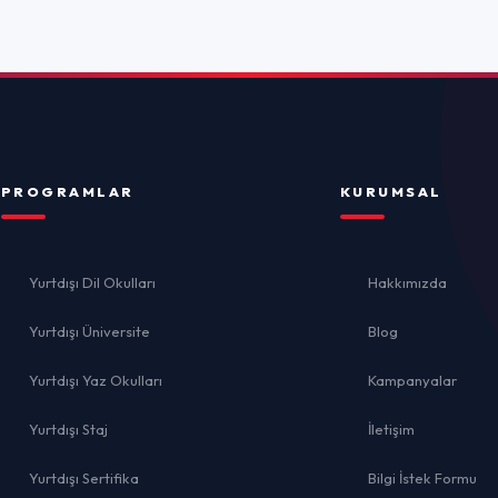
ulları
Hakkımızda
rsite
Blog
ulları
Kampanyalar
İletişim
İ
ika
Bilgi İstek Formu
el
lığı
Gizlilik 