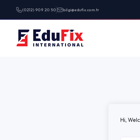
(0212) 909 20 50
bilgi@edufix.com.tr
Programlar
Hi, Welcome back!