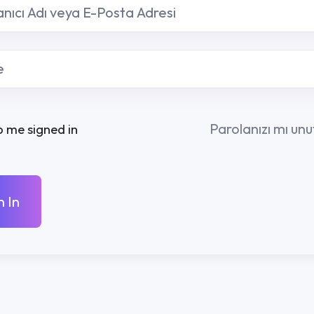
Parolanızı mı unuttunuz?
R
KURUMSAL
İLETIŞ