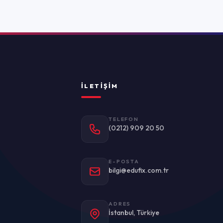
TELEFON
(0212) 909 20 50
E-POSTA
bilgi@edufix.com.tr
ADRES
stanbul, Türkiye
Politikası
Kullanım Koşulları
KVKK