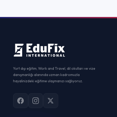
Yurtdışı Dil Ok
Yurt dışı eğitim, Work and Travel, dil okulları ve vize
danışmanlığı alanında uzman kadromuzla
Yurtdışı Ünive
hayalinizdeki eğitime ulaşmanızı sağlıyoruz.
Yurtdışı Yaz Ok
Yurtdışı Staj
Yurtdışı Sertif
Work and Trav
Vize Danışman
© 2026
EduFix International
. Tüm hakları saklıdır.