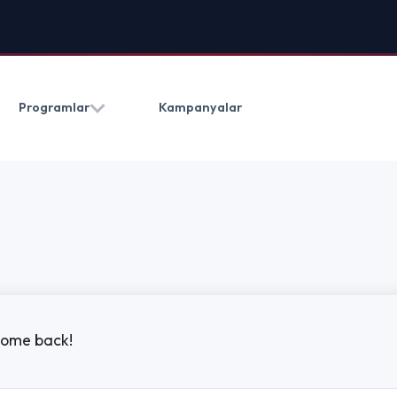
HAKKIMIZDA
BLOG
İLETIŞ
Kampanyalar
(0212) 909 20 50