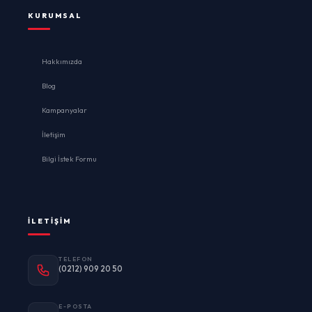
KURUMSAL
Hakkımızda
Blog
Kampanyalar
İletişim
Bilgi İstek Formu
İLETIŞIM
TELEFON
(0212) 909 20 50
E-POSTA