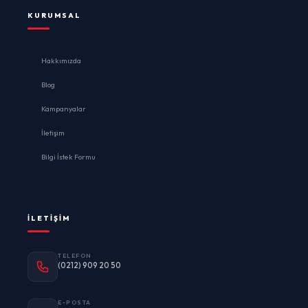
KURUMSAL
Hakkımızda
Blog
Kampanyalar
İletişim
Bilgi İstek Formu
İLETIŞIM
TELEFON
(0212) 909 20 50
E-POSTA