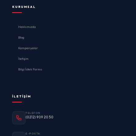
KURUMSAL
Hakkımızda
Blog
Kampanyalar
İletişim
Bilgi İstek Formu
İLETIŞIM
TELEFON
(0212) 909 20 50
E-POSTA