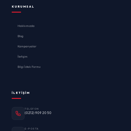
KURUMSAL
Hakkımızda
Blog
Kampanyalar
İletişim
Bilgi İstek Formu
İLETIŞIM
TELEFON
(0212) 909 20 50
E-POSTA