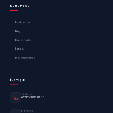
KURUMSAL
Hakkımızda
Blog
Kampanyalar
İletişim
Bilgi İstek Formu
İLETIŞIM
TELEFON
(0212) 909 20 50
E-POSTA