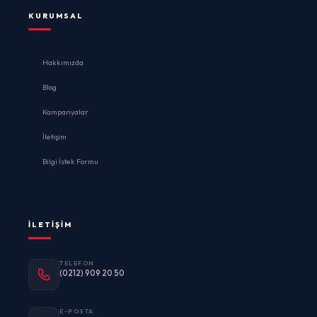
KURUMSAL
Hakkımızda
Blog
Kampanyalar
İletişim
Bilgi İstek Formu
İLETIŞIM
TELEFON
(0212) 909 20 50
E-POSTA