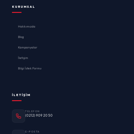
KURUMSAL
Hakkımızda
Blog
Kampanyalar
İletişim
Bilgi İstek Formu
İLETIŞIM
TELEFON
(0212) 909 20 50
E-POSTA