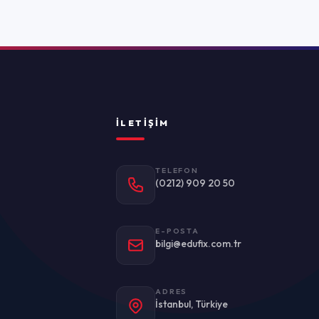
TELEFON
(0212) 909 20 50
E-POSTA
bilgi@edufix.com.tr
ADRES
stanbul, Türkiye
Politikası
Kullanım Koşulları
KVKK