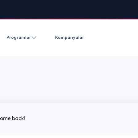
HAKKIMIZDA
BLOG
İLETIŞ
Kampanyalar
(0212) 909 20 50