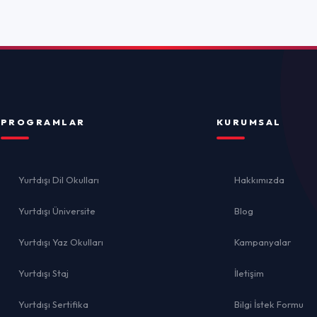
ulları
Hakkımızda
rsite
Blog
ulları
Kampanyalar
İletişim
İ
ika
Bilgi İstek Formu
el
lığı
Gizlilik 