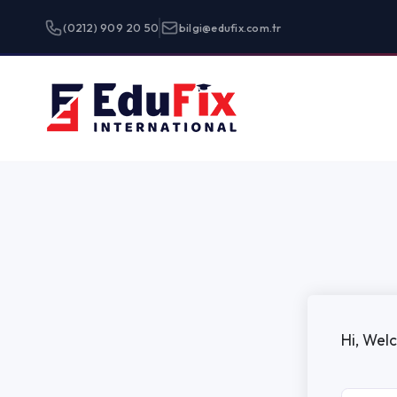
(0212) 909 20 50
bilgi@edufix.com.tr
Programlar
Hi, Welcome back!