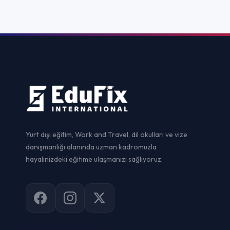
Yurtdışı Dil Ok
Yurt dışı eğitim, Work and Travel, dil okulları ve vize
danışmanlığı alanında uzman kadromuzla
Yurtdışı Ünive
hayalinizdeki eğitime ulaşmanızı sağlıyoruz.
Yurtdışı Yaz Ok
Yurtdışı Staj
Yurtdışı Sertif
Work and Trav
Vize Danışman
© 2026
EduFix International
. Tüm hakları saklıdır.