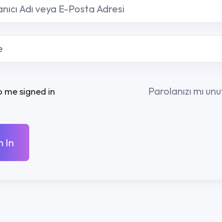
Parolanızı mı unuttunuz?
R
KURUMSAL
İLETIŞ