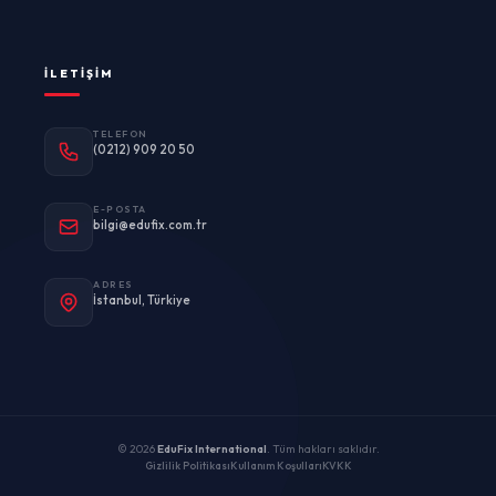
İLETIŞIM
TELEFON
(0212) 909 20 50
E-POSTA
bilgi@edufix.com.tr
ADRES
İstanbul, Türkiye
© 2026
EduFix International
. Tüm hakları saklıdır.
Gizlilik Politikası
Kullanım Koşulları
KVKK