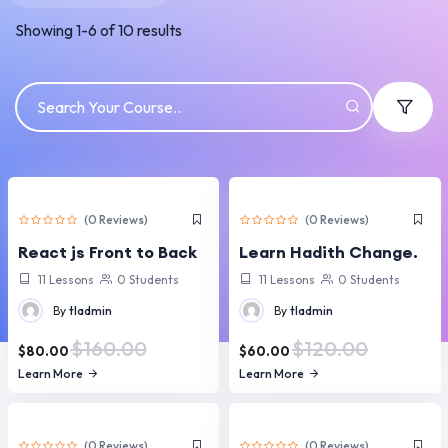
Showing
1
-
6
of
10
results
(0 Reviews)
(0 Reviews)
React js Front to Back
Learn Hadith Change.
11 Lessons
0 Students
11 Lessons
0 Students
By
tladmin
By
tladmin
$160.00
$120.00
$80.00
$60.00
Learn More
Learn More
(0 Reviews)
(0 Reviews)