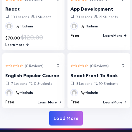
React
App Development
10 Lessons
1 Student
7 Lessons
21 Students
By
tladmin
By
tladmin
Free
Learn More
$120.00
$70.00
Learn More
(0 Reviews)
(0 Reviews)
English Popular Course
React Front To Back
7 Lessons
0 Students
8 Lessons
10 Students
By
tladmin
By
tladmin
Free
Free
Learn More
Learn More
Load More