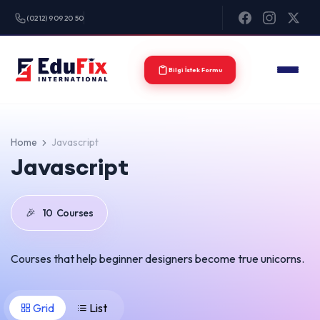
(0212) 909 20 50
Bilgi İstek Formu
Home
Javascript
Javascript
🎉
10
Courses
Courses that help beginner designers become true unicorns.
Grid
List