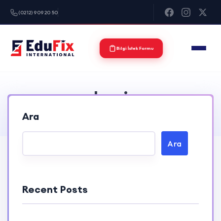
(0212) 909 20 50
Bilgi İstek Formu
classic
Ara
Home
courses > classic
Ara
Recent Posts