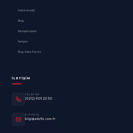
Hakkımızda
Blog
Kampanyalar
İletişim
Bilgi İstek Formu
İLETIŞIM
TELEFON
(0212) 909 20 50
E-POSTA
bilgi@edufix.com.tr