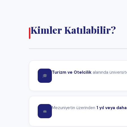
Mezuniyetin üzerinden
1 yıl veya daha fazla
süre geçm
💼
Çalışılacak pozisyona göre en az
Upper-Intermediat
🗣️
Katılım Süresi