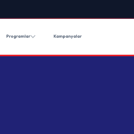
HAKKIMIZDA
BLOG
İLETIŞ
Kampanyalar
(0212) 909 20 50
tajı