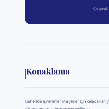
Edufix International
olarak, staj adaylarına gidecekleri
Eğitim Planı
Training Plan
📋
Amerika'da staj adayı çalıştırabilmek için firmaların her bir ad