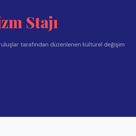
afından düzenlenen kültürel değişim
işleri Bakanlığına bağlı resmi kuruluşlar tarafından düzenlenen ve denetlenen