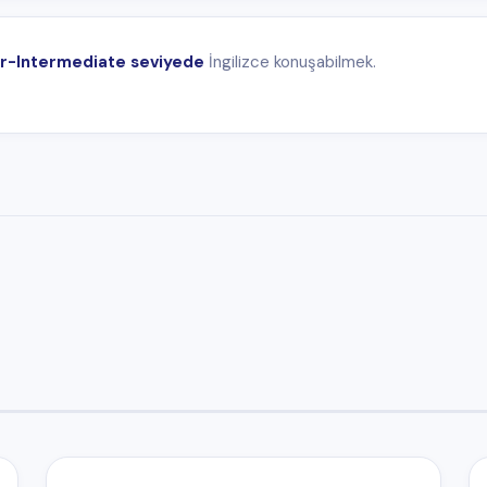
6–9
12+
Ay
Ay
İşletme tercihine göre
Uzatma yasaklandı
and Travel USA
programını değerlendirmelerini tavsiye ederiz. Staj için işletm