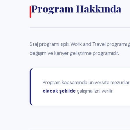
Program kapsamında üniversite mezunlarına, eğitim aldıkları
olacak şekilde
çalışma izni verilir.
Kimler Katılabilir?
Turizm ve Otelcilik
alanında üniversite eğitimi almış ol
🎓