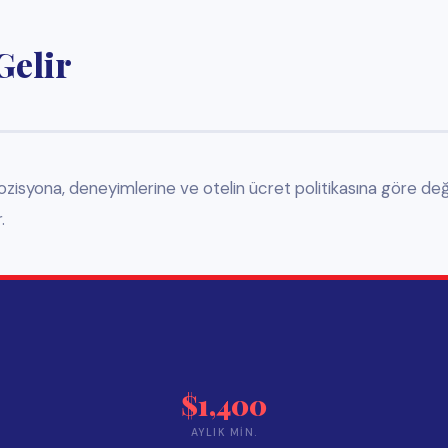
. Birçok otel, stajyerlerin ilk bir ya da iki hafta kendi otellerinde kalmalarına o
🏨
Hostel ve Moteller
 USD
İşverenin anlaşmalı olduğu hostel ve motel seçenekleri. Ücr
ve şehre göre değişir.