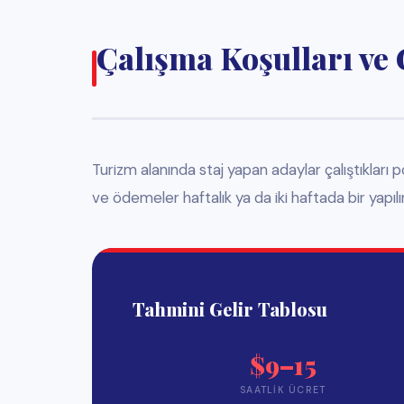
Konaklama
Genellikle işverenler stajyerler için kalacakları yerleri ayarlarlar
sürede çevreyi tanımalarını sağlarlar.
🏠
Paylaşımlı Ev
Diğer stajyerlerle paylaşımlı ev konaklaması. Haftalık 100–250
arasında değişen ücretler.