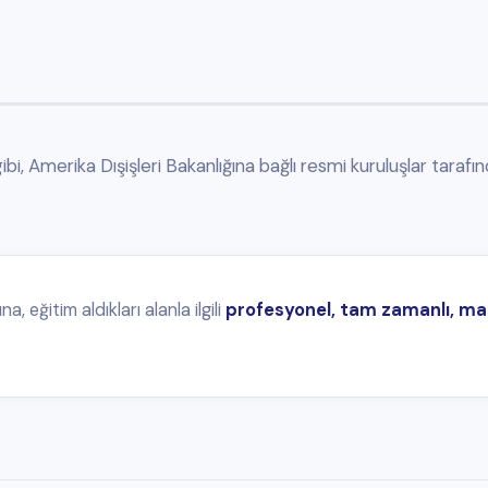
 alanla ilgili
profesyonel, tam zamanlı, maaşlı ya da maaşsız, sağlık sig
mak. 2 yıllık mezunlar da başvuru yapabilir.