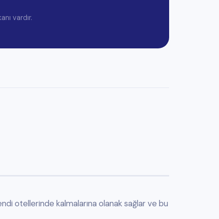
ermekteyiz.
DS-7002
zalanmak