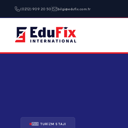
(0212) 909 20 50
bilgi@edufix.com.tr
Programlar
🇺🇸 TURIZM STAJI
Amerika'da
Turizm S