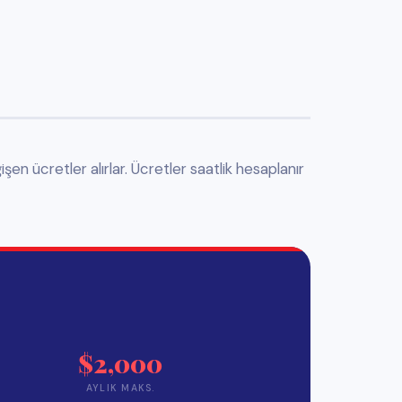
lanak sağlar ve bu
etler eyalet