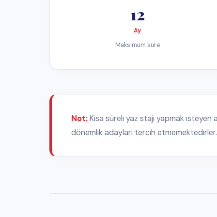
Turizm alanında staj yapan adaylar çalıştıkları pozisyona, deney
ve ödemeler haftalık ya da iki haftada bir yapılır.
Tahmini Gelir Tablosu
$9–15
SAATLIK ÜCRET
Çalışarak kişisel masraflar