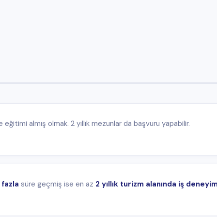
iş ise en az
2 yıllık turizm alanında iş deneyimi
gerekmektedir.
e seviyede
İngilizce konuşabilmek.