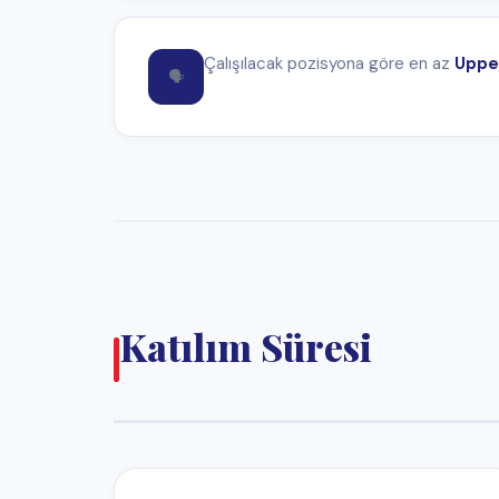
12
Ay
Maksimum süre
Not:
Kısa süreli yaz stajı yapmak isteyen adaylara
Work 
dönemlik adayları tercih etmemektedirler.
Çalışma Koşulları ve Gelir