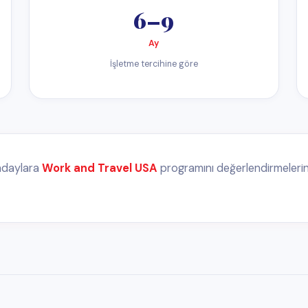
imlerine ve otelin ücret politikasına göre değişen ücretler alırlar. Ücretler s
$1,400
$2,000
AYLIK MIN.
AYLIK MAKS.
 karşılanabilir ve tutumlu olunursa birikim yapma imkanı vardır.