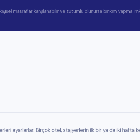
 yerde uygun konaklama seçeneklerinin belirlenmesi için danışmanlık desteği v
ay için özel hazırlanmış olan staj eğitim planını doldurmak ve yetkililer tarafından im