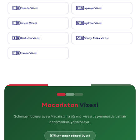
🇨🇦
🇪🇸
Kanada Vizesi
İspanya Vizesi
🇨🇭
🇬🇧
İsviçre Vizesi
İngiltere Vizesi
🇮🇳
🇿🇦
Hindistan Vizesi
Güney Afrika Vizesi
🇫🇷
Fransa Vizesi
Macaristan
Vizesi
🏛️
Schengen bölgesi üyesi Macaristan'a öğrenci vizesi başvurunuzda uzman
danışmanlıkla yanınızdayız.
🇪🇺 Schengen Bölgesi Üyesi