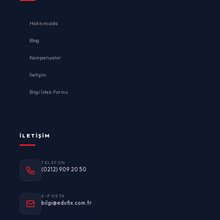
Hakkımızda
Blog
Kampanyalar
İletişim
Bilgi İstek Formu
İLETIŞIM
TELEFON
(0212) 909 20 50
E-POSTA
bilgi@edufix.com.tr