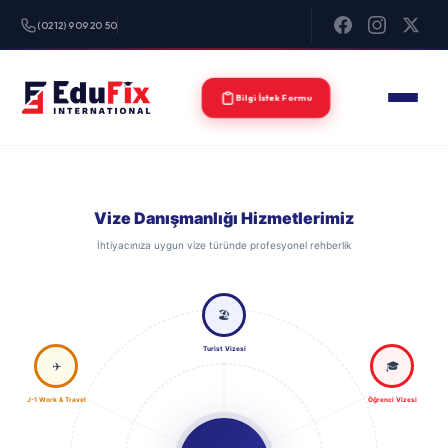
(0212) 909 20 50
Bilgi İstek Formu
Vize Danışmanlığı Hizmetlerimiz
İhtiyacınıza uygun vize türünde profesyonel rehberlik
🏖️
Turist Vizesi
✈️
🎓
J-1 Work & Travel
Öğrenci Vizesi