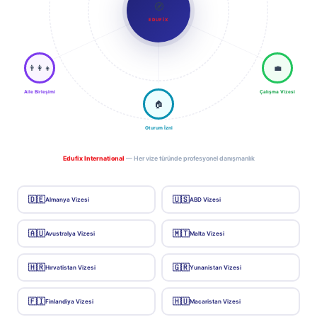
🧭
EDUFIX
👨‍👩‍👧
💼
Aile Birleşimi
Çalışma Vizesi
🏠
Oturum İzni
Edufix International
— Her vize türünde profesyonel danışmanlık
🇩🇪
🇺🇸
Almanya Vizesi
ABD Vizesi
🇦🇺
🇲🇹
Avustralya Vizesi
Malta Vizesi
🇭🇷
🇬🇷
Hırvatistan Vizesi
Yunanistan Vizesi
🇫🇮
🇭🇺
Finlandiya Vizesi
Macaristan Vizesi