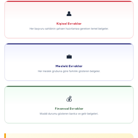
👤
Kişisel Evraklar
Her başvuru sahibinin şahsen hazırlaması gereken temel belgeler.
💼
Mesleki Evraklar
Her meslek grubuna göre farklılık gösteren belgeler.
💰
Finansal Evraklar
Maddi durumu gösteren banka ve gelir belgeleri.