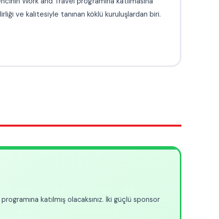
ki güçlü sponsor
li olarak anket
 ölçüyor hem de
 sağlıyoruz.