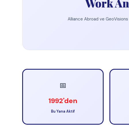
📅
🇺🇸
1992'den
ABD Onay
Bu Yana Aktif
Dışişleri Bakanl
Resmi Sponsorlarımız
Amerikan Dışişleri Bakanlığı tarafından Work and Travel programına katıla