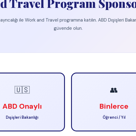
👥
lı
Binlerce
2 Sp
ığı
Öğrenci / Yıl
Alliance 
n öğrencilere sponsorluk yapma yetkisi verilmiş az sayıda kuruluştan en güvenilir ve 