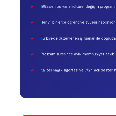
PROGRAMLA
Yurtdışı Dil Ok
Yurt dışı eğitim, Work and Travel, dil okulları ve vize
danışmanlığı alanında uzman kadromuzla
Yurtdışı Ünive
hayalinizdeki eğitime ulaşmanızı sağlıyoruz.
Yurtdışı Yaz Ok
Yurtdışı Staj
Yurtdışı Sertif