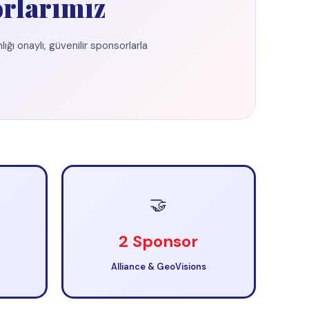
🤝
onsor
& GeoVisions
en eskilerindendir.