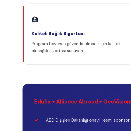
Türkiye'de düzenlenen iş fuarları ile doğrudan iş eşleştirme
Program süresince aylık memnuniyet takibi ve destek
Kaliteli sağlık sigortası ve 7/24 acil destek hattı
Sponsorlarımı
Alliance Abroad ve 