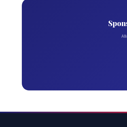
Work and Trav
Vize Danışman
© 2026
EduFix International
. Tüm hakları saklıdır.