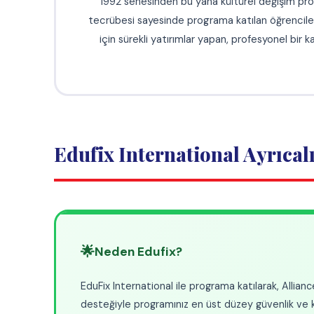
🌟
Neden Edufix?
EduFix International ile programa katılarak, Alliance Abroad ve Geo
desteğiyle programınız en üst düzey güvenlik ve kalite standartlar
Sponsor Avantajlarımız
💼
💻
İş Fuarları ile En İyi İşler
Onlin
Türkiye'de düzenlenen iş fuarları ile en iyi Work
Progra
and Travel iş fırsatlarını sizlerle buluşturuyoruz.
sunarak
hazırla