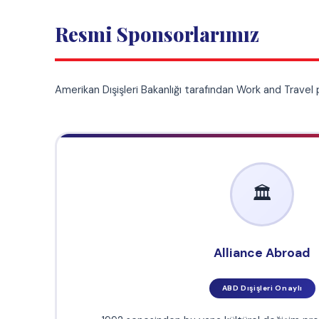
🏛️
Alliance Abroad
ABD Dışişleri Onaylı
1992 senesinden bu yana kültürel değişim programları lideri. Bi
tecrübesi sayesinde programa katılan öğrencilere en iyi hizmet
için sürekli yatırımlar yapan, profesyonel bir kadro ile çalışan ku
Edufix International Ayrıcalığı