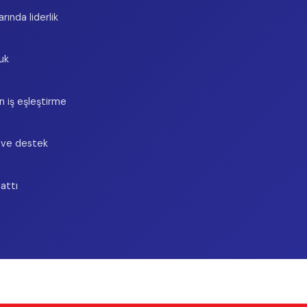
R
KURUMSAL
İLETIŞ
ulları
Hakkımızda
rsite
Blog
ulları
Kampanyalar
İletişim
İ
ika
Bilgi İstek Formu