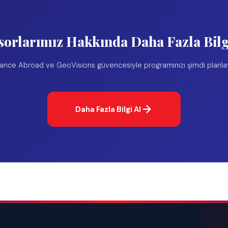
el
lığı
Gizlilik 