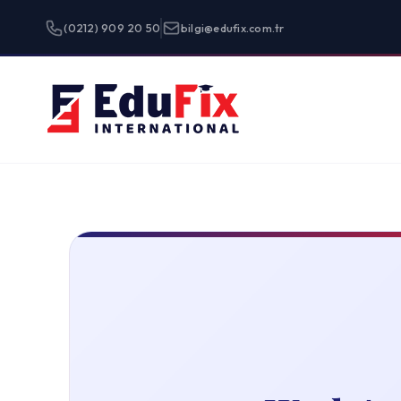
(0212) 909 20 50
bilgi@edufix.com.tr
Programlar
Work And Trav
Alliance Abroad ve GeoVisions ayrıcalığı ile Work 