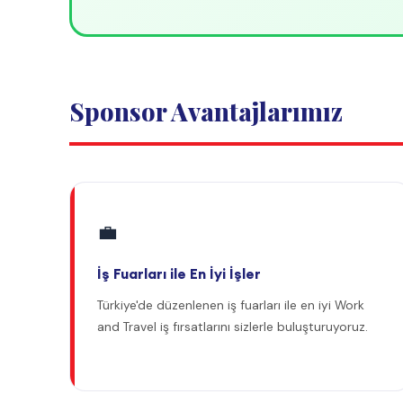
🏥
Kaliteli Sağlık Sigortası
Program boyunca güvende olmanız için kaliteli
bir sağlık sigortası sunuyoruz.
Edufix + Alliance Abroad + GeoVisions
ABD Dışişleri Bakanlığı onaylı resmi sponsor desteği
1992'den bu yana kültürel değişim programlarında liderlik
Her yıl binlerce öğrenciye güvenilir sponsorluk