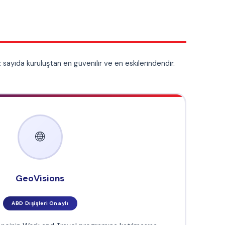
a katılmasına
ruluşlardan biri.