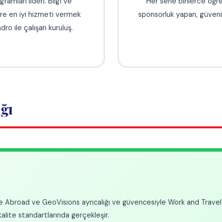
Visions ayrıcalığı ve güvencesiyle Work and Travel programına katılmış olacaksınız. İ
ında gerçekleşir.
📊
e Oryantasyon
Aylık Memnuniyet Anketi
m öncesi online oryantasyon imkânı
Program süresince her ay düzen
 ABD'deki sürecinize en iyi şekilde
yaparak hem memnuniyetinizi
nmanızı sağlıyoruz.
başarılı bir program yaşamanızı