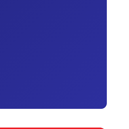
IM
TELEFON
(0212) 909 20 50
E-POSTA
bilgi@edufix.com.tr
ADRES
stanbul, Türkiye