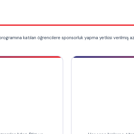
🌐
GeoVisions
ABD Dışişleri Onaylı
lgi ve
Her sene binlerce öğrencinin Work and Travel programın
i vermek
sponsorluk yapan, güvenilirliği ve kalitesiyle tanınan köklü ku
ruluş.