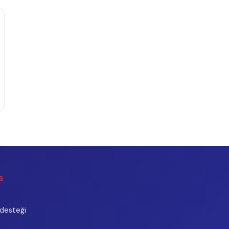
z Hakkında Daha Fazla Bilgi Alın
GeoVisions güvencesiyle programınızı şimdi planlayın.
Daha Fazla Bilgi Al