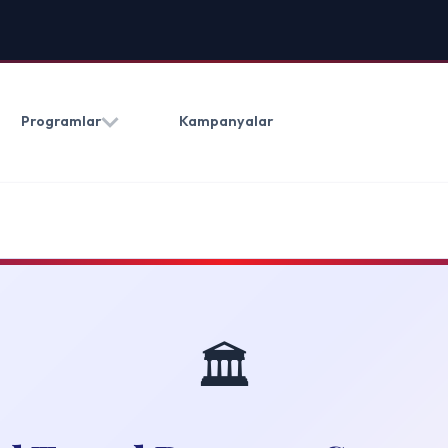
HAKKIMIZDA
BLOG
İLETIŞ
Kampanyalar
(0212) 909 20 50
🏛️
el Program Sponsorlarımız
and Travel programına katılın. ABD Dışişleri Bakanlığı onaylı, güvenilir sponsorlarla
güvende olun.