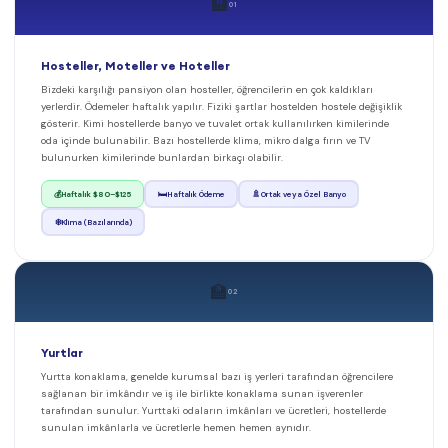
🏨
01
Hosteller, Moteller ve Hoteller
Bizdeki karşılığı pansiyon olan hosteller, öğrencilerin en çok kaldıkları
yerlerdir. Ödemeler haftalık yapılır. Fiziki şartlar hostelden hostele değişiklik
gösterir. Kimi hostellerde banyo ve tuvalet ortak kullanılırken kimilerinde
oda içinde bulunabilir. Bazı hostellerde klima, mikro dalga fırın ve TV
bulunurken kimilerinde bunlardan birkaçı olabilir.
🛏️
🚿
💰
Haftalık $80–$125
Haftalık Ödeme
Ortak veya Özel Banyo
❄️
Klima (Bazılarında)
🏫
02
Yurtlar
Yurtta konaklama, genelde kurumsal bazı iş yerleri tarafından öğrencilere
sağlanan bir imkândır ve iş ile birlikte konaklama sunan işverenler
tarafından sunulur. Yurttaki odaların imkânları ve ücretleri, hostellerde
sunulan imkânlarla ve ücretlerle hemen hemen aynıdır.